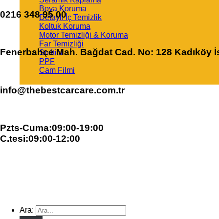
Boya Koruma
0216 348 95 00
Detaylı İç Temizlik
Koltuk Koruma
Motor Temizliği & Koruma
Far Temizliği
Fenerbahçe Mah. Bağdat Cad. No: 128 Kadıköy İ
Su itici
PPF
Cam Filmi
info@thebestcarcare.com.tr
Pzts-Cuma:09:00-19:00
C.tesi:09:00-12:00
Ara: