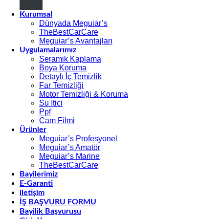
Kurumsal
Dünyada Meguiar’s
TheBestCarCare
Meguiar’s Avantajları
Uygulamalarımız
Seramik Kaplama
Boya Koruma
Detaylı İç Temizlik
Far Temizliği
Motor Temizliği & Koruma
Su İtici
Ppf
Cam Filmi
Ürünler
Meguiar’s Profesyonel
Meguiar’s Amatör
Meguiar’s Marine
TheBestCarCare
Bayilerimiz
E-Garanti
iletişim
İŞ BAŞVURU FORMU
Bayilik Başvurusu