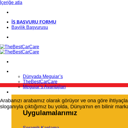
İçeriğe atla
İŞ BAŞVURU FORMU
Bayilik Başvurusu
Kurumsal
Dünyada Meguiar’s
TheBestCarCare
Meguiar’s Avantajları
Uygulamalarımız
Arabanızı arabamız olarak görüyor ve ona göre ihtiyaçları
sloganıyla çıktığımız bu yolda, Dünya'nın en bilinir ma
Uygulamalarımız
Seramik Kaplama