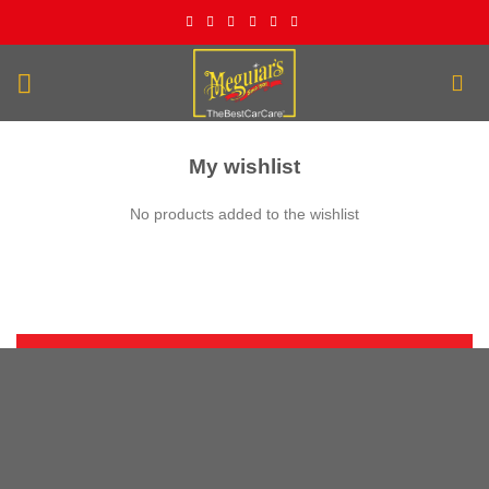
İçeriğe
atla
My wishlist
No products added to the wishlist