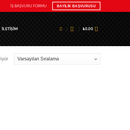
BAYILIK BAŞVURUSU
İŞ BAŞVURU FORMU
ILETIŞIM
₺
0.00
liyor