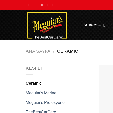
İçeriğe
atla
KURUMSAL
ANA SAYFA
/
CERAMIC
KEŞFET
Ceramic
Meguiar's Marine
Meguiar's Profesyonel
TheBestCarCare