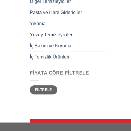
Diğer Temizleyiciler
Pasta ve Hare Gidericiler
Yıkama
Yüzey Temizleyiciler
İç Bakım ve Koruma
İç Temizlik Ürünleri
FIYATA GÖRE FILTRELE
En
En
FILTRELE
düşük
yüksek
fiyat
fiyat