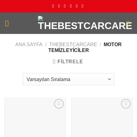
İçeriğe
atla
ANA SAYFA
/
THEBESTCARCARE
/
MOTOR
TEMIZLEYICILER
FILTRELE
Add to
Add to
wishlist
wishlist