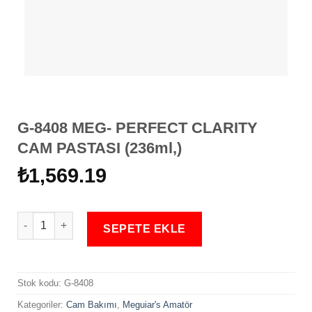
G-8408 MEG- PERFECT CLARITY
CAM PASTASI (236ml,)
₺
1,569.19
G-8408 MEG- PERFECT CLARITY CAM PASTASI (236ml,) adet
SEPETE EKLE
Stok kodu:
G-8408
Kategoriler:
Cam Bakımı
,
Meguiar's Amatör