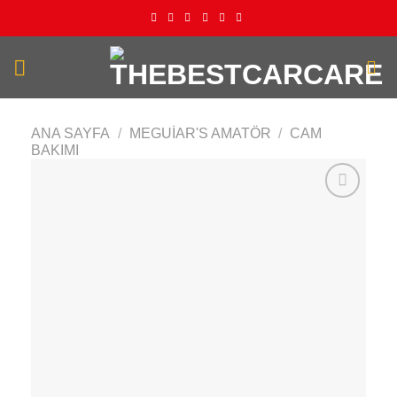
İçeriğe
atla
ANA SAYFA
/
MEGUIAR'S AMATÖR
/
CAM
BAKIMI
Add to
wishlist