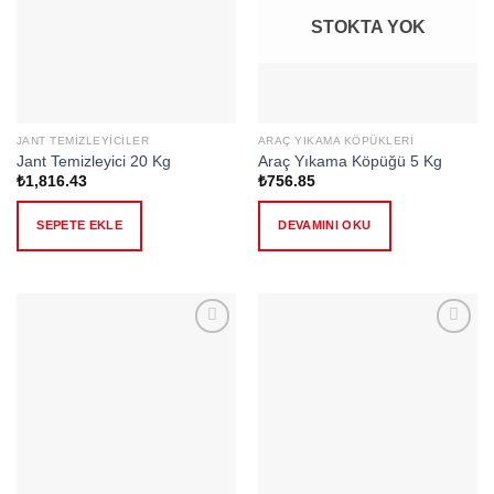
STOKTA YOK
JANT TEMIZLEYICILER
ARAÇ YIKAMA KÖPÜKLERI
Jant Temizleyici 20 Kg
Araç Yıkama Köpüğü 5 Kg
₺
1,816.43
₺
756.85
SEPETE EKLE
DEVAMINI OKU
Add to
Add to
wishlist
wishlist