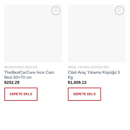
Add to
Add to
wishlist
wishlist
MICROFIBER BEZLER
ARAÇ YIKAMA KÖPÜKLERI
TheBestCarCare İnce Cam
Cilalı Araç Yıkama Köpüğü 5
Bezi 50×70 cm
Kg
₺
252.29
₺
1,009.13
SEPETE EKLE
SEPETE EKLE