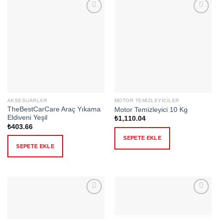
Add to
Add to
wishlist
wishlist
AKSESUARLAR
MOTOR TEMIZLEYICILER
TheBestCarCare Araç Yıkama
Motor Temizleyici 10 Kg
Eldiveni Yeşil
₺
1,110.04
₺
403.66
SEPETE EKLE
SEPETE EKLE
Add to
Add to
wishlist
wishlist