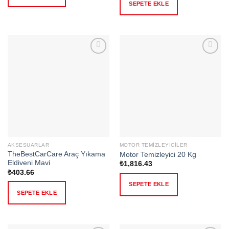
SEPETE EKLE
Add to
Add to
wishlist
wishlist
AKSESUARLAR
MOTOR TEMIZLEYICILER
TheBestCarCare Araç Yıkama
Motor Temizleyici 20 Kg
Eldiveni Mavi
₺
1,816.43
₺
403.66
SEPETE EKLE
SEPETE EKLE