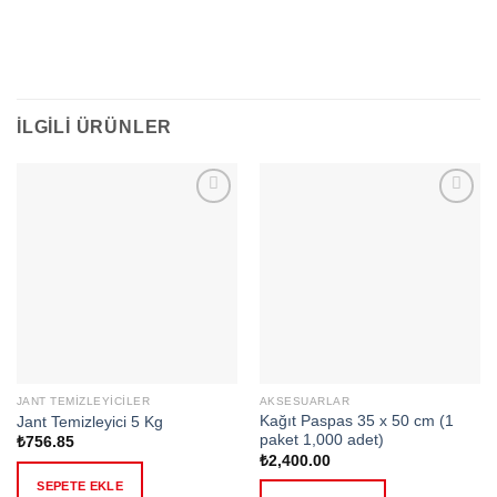
İLGILI ÜRÜNLER
Add to
Add to
wishlist
wishlist
JANT TEMIZLEYICILER
AKSESUARLAR
Kağıt Paspas 35 x 50 cm (1
Jant Temizleyici 5 Kg
paket 1,000 adet)
₺
756.85
₺
2,400.00
SEPETE EKLE