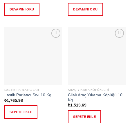
DEVAMINI OKU
DEVAMINI OKU
Add to
Add to
wishlist
wishlist
LASTIK PARLATICILAR
ARAÇ YIKAMA KÖPÜKLERI
Cilalı Araç Yıkama Köpüğü 10
Lastik Parlatıcı Sıvı 10 Kg
Kg
₺
1,765.98
₺
1,513.69
SEPETE EKLE
SEPETE EKLE