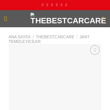
İçeriğe
atla
ANA SAYFA
/
THEBESTCARCARE
/
JANT
TEMIZLEYICILER
Add to
wishlist