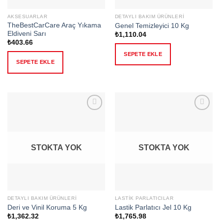
AKSESUARLAR
DETAYLI BAKIM ÜRÜNLERI
TheBestCarCare Araç Yıkama
Genel Temizleyici 10 Kg
Eldiveni Sarı
₺
1,110.04
₺
403.66
SEPETE EKLE
SEPETE EKLE
Add to
Add to
wishlist
wishlist
STOKTA YOK
STOKTA YOK
DETAYLI BAKIM ÜRÜNLERI
LASTIK PARLATICILAR
Deri ve Vinil Koruma 5 Kg
Lastik Parlatıcı Jel 10 Kg
₺
1,362.32
₺
1,765.98