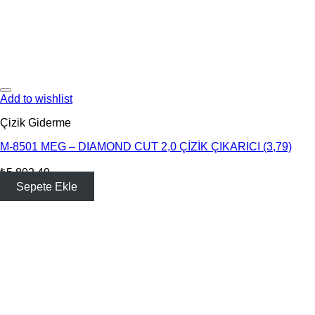
Add to wishlist
Çizik Giderme
M-8501 MEG – DIAMOND CUT 2,0 ÇİZİK ÇIKARICI (3,79)
₺
5,802.49
Sepete Ekle