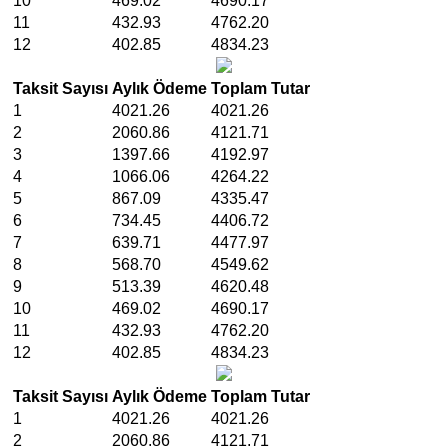
10
469.02
4690.17
11
432.93
4762.20
12
402.85
4834.23
Taksit Sayısı
Aylık Ödeme
Toplam Tutar
1
4021.26
4021.26
2
2060.86
4121.71
3
1397.66
4192.97
4
1066.06
4264.22
5
867.09
4335.47
6
734.45
4406.72
7
639.71
4477.97
8
568.70
4549.62
9
513.39
4620.48
10
469.02
4690.17
11
432.93
4762.20
12
402.85
4834.23
Taksit Sayısı
Aylık Ödeme
Toplam Tutar
1
4021.26
4021.26
2
2060.86
4121.71