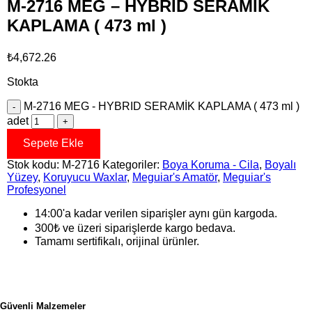
M-2716 MEG – HYBRID SERAMİK
KAPLAMA ( 473 ml )
₺
4,672.26
Stokta
M-2716 MEG - HYBRID SERAMİK KAPLAMA ( 473 ml )
adet
Sepete Ekle
Stok kodu:
M-2716
Kategoriler:
Boya Koruma - Cila
,
Boyalı
Yüzey
,
Koruyucu Waxlar
,
Meguiar's Amatör
,
Meguiar's
Profesyonel
14:00'a kadar verilen siparişler aynı gün kargoda.
300₺ ve üzeri siparişlerde kargo bedava.
Tamamı sertifikalı, orijinal ürünler.
Güvenli Malzemeler