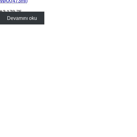
WAX(473ml)
₺
3,178.75
Devamını oku