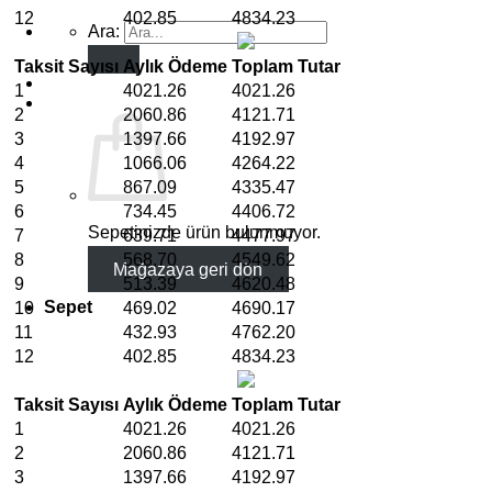
12
402.85
4834.23
Ara:
Taksit Sayısı
Aylık Ödeme
Toplam Tutar
1
4021.26
4021.26
₺
0.00
2
2060.86
4121.71
3
1397.66
4192.97
4
1066.06
4264.22
5
867.09
4335.47
6
734.45
4406.72
Sepetinizde ürün bulunmuyor.
7
639.71
4477.97
8
568.70
4549.62
Mağazaya geri dön
9
513.39
4620.48
Sepet
10
469.02
4690.17
11
432.93
4762.20
12
402.85
4834.23
Taksit Sayısı
Aylık Ödeme
Toplam Tutar
1
4021.26
4021.26
2
2060.86
4121.71
3
1397.66
4192.97