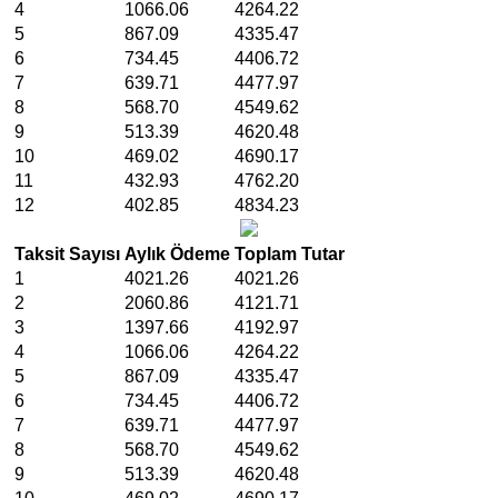
4
1066.06
4264.22
5
867.09
4335.47
6
734.45
4406.72
7
639.71
4477.97
8
568.70
4549.62
9
513.39
4620.48
10
469.02
4690.17
11
432.93
4762.20
12
402.85
4834.23
Taksit Sayısı
Aylık Ödeme
Toplam Tutar
1
4021.26
4021.26
2
2060.86
4121.71
3
1397.66
4192.97
4
1066.06
4264.22
5
867.09
4335.47
6
734.45
4406.72
7
639.71
4477.97
8
568.70
4549.62
9
513.39
4620.48