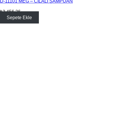
D-11101 MEG – CİLALI ŞAMPUAN
₺
3,456.26
Sepete Ekle