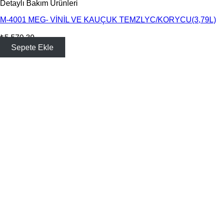
Detaylı Bakım Ürünleri
M-4001 MEG- VİNİL VE KAUÇUK TEMZLYC/KORYCU(3,79L)
₺
5,570.39
Sepete Ekle