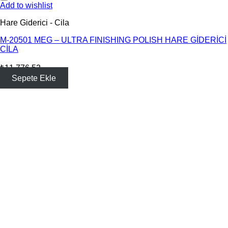
Add to wishlist
Hare Giderici - Cila
M-20501 MEG – ULTRA FINISHING POLISH HARE GİDERİCİ
CİLA
₺
11,776.52
Sepete Ekle