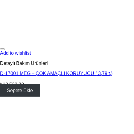
Add to wishlist
Detaylı Bakım Ürünleri
D-17001 MEG – ÇOK AMAÇLI KORUYUCU ( 3,79lt,)
₺
13,522.32
Sepete Ekle