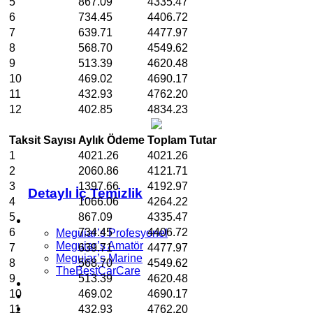
5
867.09
4335.47
6
734.45
4406.72
7
639.71
4477.97
8
568.70
4549.62
9
513.39
4620.48
10
469.02
4690.17
11
432.93
4762.20
12
402.85
4834.23
Taksit Sayısı
Aylık Ödeme
Toplam Tutar
1
4021.26
4021.26
2
2060.86
4121.71
3
1397.66
4192.97
Detaylı İç Temizlik
4
1066.06
4264.22
5
867.09
4335.47
Ürünler
6
734.45
4406.72
Meguiar’s Profesyonel
Meguiar’s Amatör
7
639.71
4477.97
Meguiar’s Marine
8
568.70
4549.62
TheBestCarCare
9
513.39
4620.48
Bayilerimiz
10
469.02
4690.17
E-Garanti
iletişim
11
432.93
4762.20