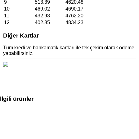
9
513.39
4620.48
10
469.02
4690.17
11
432.93
4762.20
12
402.85
4834.23
Diğer Kartlar
Tüm kredi ve bankamatik kartları ile tek çekim olarak ödeme
yapabilirsiniz.
İlgili ürünler