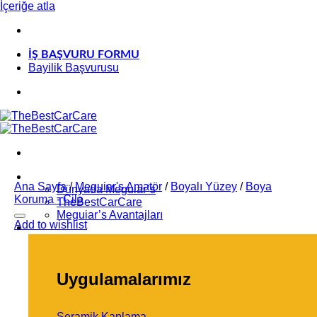
İçeriğe atla
İŞ BAŞVURU FORMU
Bayilik Başvurusu
Kurumsal
Ana Sayfa
/
Meguiar's Amatör
/
Boyalı Yüzey
/
Boya
Dünyada Meguiar’s
Koruma - Cila
TheBestCarCare
Meguiar’s Avantajları
Add to wishlist
Uygulamalarımız
Uygulamalarımız
Seramik Kaplama